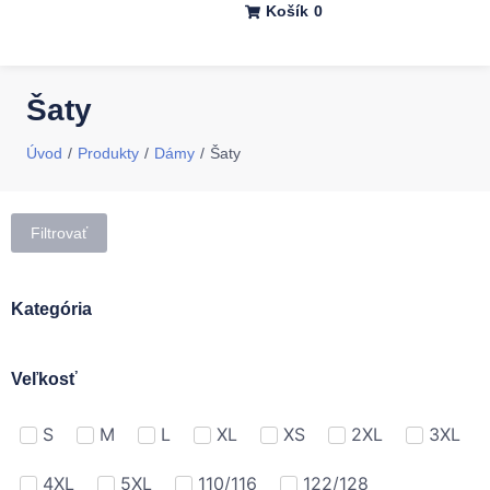
Košík
0
Šaty
/
/
/
Úvod
Produkty
Dámy
Šaty
Filtrovať
Kategória
Veľkosť
S
M
L
XL
XS
2XL
3XL
4XL
5XL
110/116
122/128