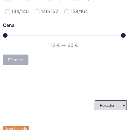
134/140
146/152
158/164
Cena
12
€
—
30
€
Filtrovať
Nová kolekcia