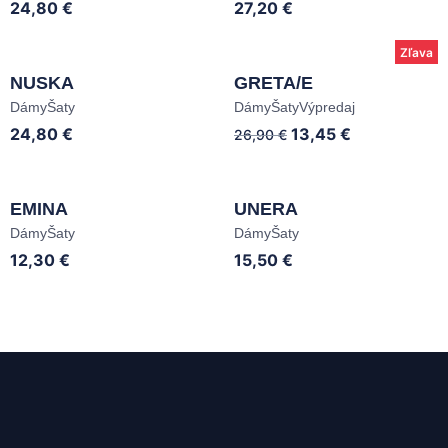
24,80
€
27,20
€
Zľava
NUSKA
GRETA/E
Dámy
Šaty
Dámy
Šaty
Výpredaj
24,80
€
13,45
€
26,90
€
EMINA
UNERA
Dámy
Šaty
Dámy
Šaty
12,30
€
15,50
€