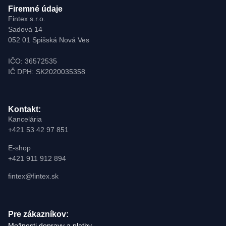
Firemné údaje
Fintex s.r.o.
Sadová 14
052 01 Spišská Nová Ves
IČO: 36572535
IČ DPH: SK2020035358
Kontakt:
Kancelária
+421 53 42 97 851
E-shop
+421 911 912 894
fintex@fintex.sk
Pre zákazníkov:
Možnosti dopravy a platby