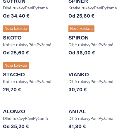
SOFRON
SPINER
Dlhé rukávy
Páni
Pyžamá
Krátke rukávy
Páni
Pyžamá
Od
34,40
€
Od
25,60
€
Nová kolekcia
Nová kolekcia
SKOTO
SPIRON
Krátke rukávy
Páni
Pyžamá
Dlhé rukávy
Páni
Pyžamá
Od
25,60
€
Od
36,00
€
Nová kolekcia
Vianoce
STACHO
VIANKO
Krátke rukávy
Páni
Pyžamá
Dlhé rukávy
Páni
Pyžamá
26,70
€
30,70
€
ALONZO
ANTAL
Dlhé rukávy
Páni
Pyžamá
Dlhé rukávy
Páni
Pyžamá
Od
35,20
€
41,30
€