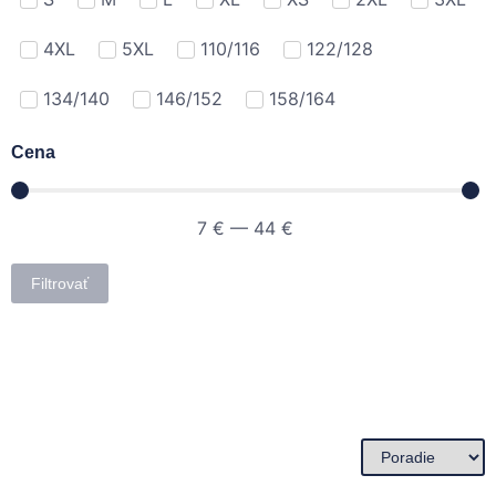
4XL
5XL
110/116
122/128
134/140
146/152
158/164
Cena
7
€
—
44
€
Filtrovať