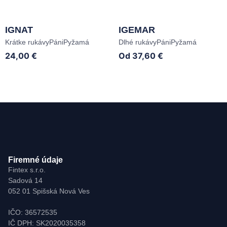
IGNAT
IGEMAR
Krátke rukávy
Páni
Pyžamá
Dlhé rukávy
Páni
Pyžamá
24,00
€
Od
37,60
€
Firemné údaje
Fintex s.r.o.
Sadová 14
052 01 Spišská Nová Ves
IČO: 36572535
IČ DPH: SK2020035358