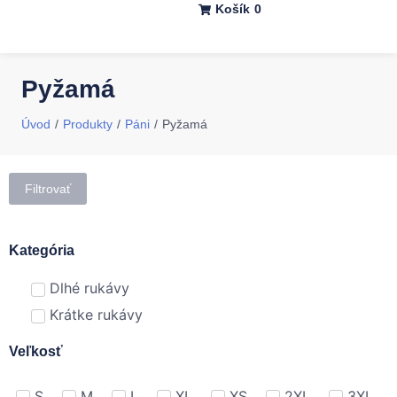
Košík
0
Pyžamá
/
/
/
Úvod
Produkty
Páni
Pyžamá
Filtrovať
Kategória
Dlhé rukávy
Krátke rukávy
Veľkosť
S
M
L
XL
XS
2XL
3XL