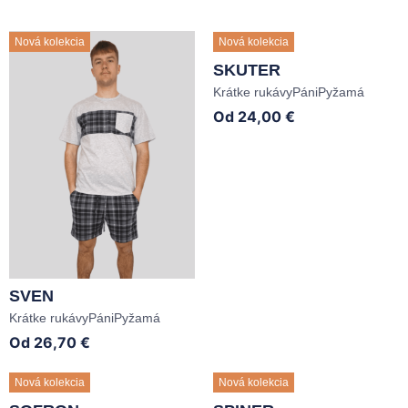
Nová kolekcia
Nová kolekcia
SKUTER
Krátke rukávy
Páni
Pyžamá
Od
24,00
€
SVEN
Krátke rukávy
Páni
Pyžamá
Od
26,70
€
Nová kolekcia
Nová kolekcia