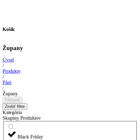
Košík
Župany
Úvod
/
Produkty
/
Páni
/
Župany
Filtrovať
Zrušiť filtre
Kategória
Skupiny Produktov
Black Friday