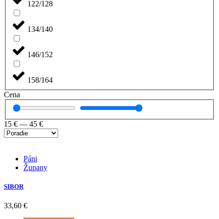
122/128
134/140
146/152
158/164
Cena
15
€
—
45
€
Páni
Župany
SIBOR
33,60
€