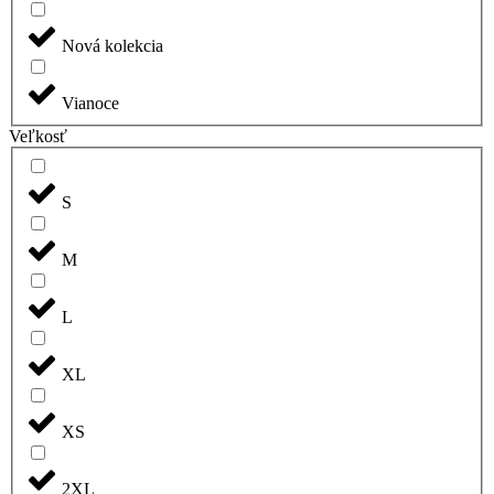
Nová kolekcia
Vianoce
Veľkosť
S
M
L
XL
XS
2XL