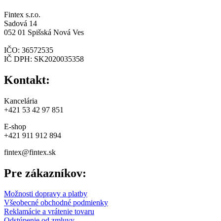
Fintex s.r.o.
Sadová 14
052 01 Spišská Nová Ves
IČO: 36572535
IČ DPH: SK2020035358
Kontakt:
Kancelária
+421 53 42 97 851
E-shop
+421 911 912 894
fintex@fintex.sk
Pre zákazníkov:
Možnosti dopravy a platby
Všeobecné obchodné podmienky
Reklamácie a vrátenie tovaru
Odstúpenie od zmluvy