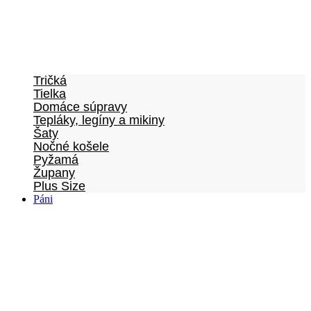
Tričká
Tielka
Domáce súpravy
Tepláky, legíny a mikiny
Šaty
Nočné košele
Pyžamá
Župany
Plus Size
Páni