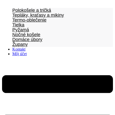
Polokošele a tričká
Tepláky, kraťasy a mikiny
Termo-oblečenie
Tielka
Pyžamá
Nočné košele
Domáce úbory
Župany
Kontakt
Môj účet