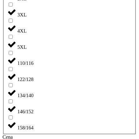
3XL
4XL
5XL
110/116
122/128
134/140
146/152
158/164
Cena