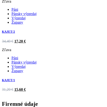
Zľava
Páni
Pánsky výpredaj
Výpredaj
Župany
KAJET/2
34,40
€
17,20
€
Zľava
Páni
Pánsky výpredaj
Výpredaj
Župany
KAJET/1
31,20
€
15,60
€
Firemné údaje